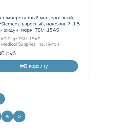
к температурный многоразовый,
/Siemens, взрослый, накожный, 1.5
 междун. марк: TSM-15AS
AS(RU)* TSM-15AS
Medical Supplies, Inc., Китай
00
В корзину
>
5