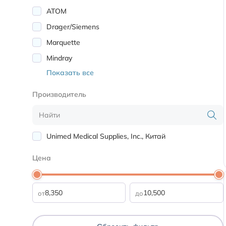
ATOM
Drager/Siemens
Marquette
Mindray
Показать все
Производитель
Unimed Medical Supplies, Inc., Китай
Цена
от
до