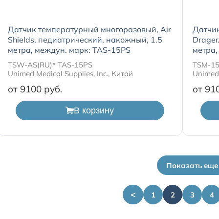
Датчик температурный многоразовый, Air
Датчи
Shields, педиатрический, накожный, 1.5
Drager
метра, междун. марк: TAS-15PS
метра,
TSW-AS(RU)* TAS-15PS
TSM-15
Unimed Medical Supplies, Inc., Китай
Unimed 
от 9100
от 91
В корзину
Показать еще
<
1
2
3
4