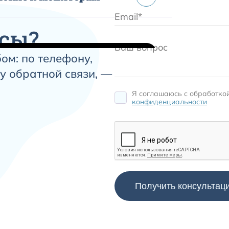
сы?
ом: по телефону,
у обратной связи, —
Я соглашаюсь c обработко
конфиденциальности
урный
кожные и
и
яется для контроля тепловых