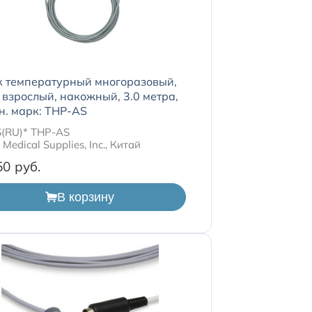
к температурный многоразовый,
s, взрослый, накожный, 3.0 метра,
н. марк: THP-AS
(RU)* THP-AS
Medical Supplies, Inc., Китай
50
В корзину