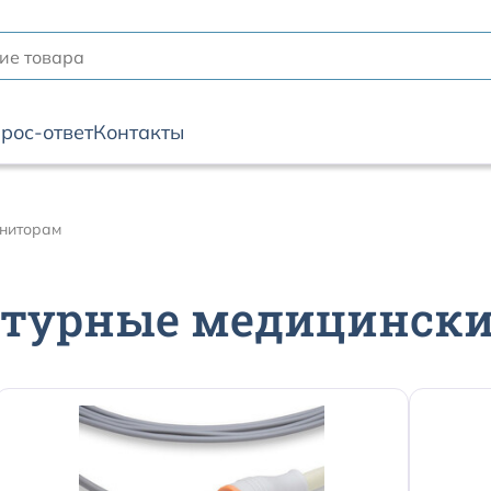
рос-ответ
Контакты
ониторам
атурные медицински