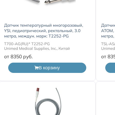
Датчик температурный многоразовый,
Датчи
YSI, педиатрический, ректальный, 3.0
ATOM, 
метра, междун. марк: T2252-PG
метра,
T700-AG(RU)* T2252-PG
TSL-AS
Unimed Medical Supplies, Inc., Китай
Unimed 
от 8350
от 83
В корзину