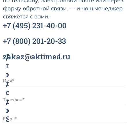
по телефону, электронной почте или через
форму обратной связи, — и наш менеджер
свяжется с вами.
+7
(495)
231-40-00
+7
(800)
201-20-33
zakaz@aktimed.ru
Датчик
пульсоксиметрический
и
датчик
сатурации
для
контроля
SpO2