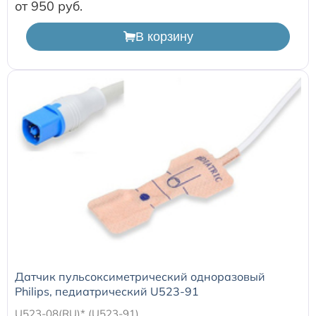
Расходные материалы к аппаратам Philips
от 950
В корзину
Датчик пульсоксиметрический одноразовый
Philips, педиатрический U523-91
U523-08(RU)* (U523-91)