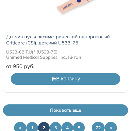
Датчик пульсоксиметрический одноразовый
Criticare (CSI), детский U533-75
U533-08(RU)* (U533-75)
Unimed Medical Supplies, Inc., Китай
от 950
В корзину
Показать еще
<
>
1
2
3
4
5
...
72