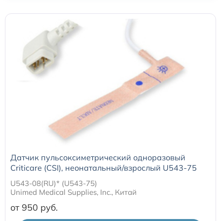
Датчики потока для аппаратов ИВЛ
Электроды для ЭКГ
Пульсоксиметры
Кабели для инвазивного давления (ИАД)
Датчики (трансдьюсеры)
Датчик пульсоксиметрический одноразовый
Подбор по марке оборудования
Criticare (CSI), неонатальный/взрослый U543-75
U543-08(RU)* (U543-75)
Оригинальные расходные материалы GE
Unimed Medical Supplies, Inc., Китай
от 950
Nihon Kohden расходные материалы