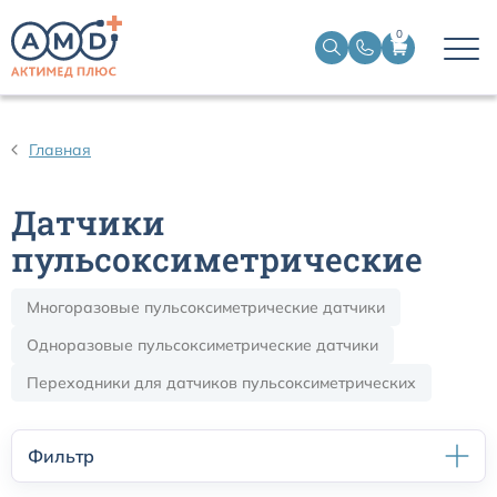
0
Датчики пульсоксиметрические
Главная
Манжеты НИАД
Датчики
Датчики ЭЭГ BIS
пульсоксиметрические
Многоразовые пульсоксиметрические датчики
Кабели пациента ЭКГ
Одноразовые пульсоксиметрические датчики
Датчики температурные медицинские к мониторам
Переходники для датчиков пульсоксиметрических
Кабели для кардиографов
Фильтр
Датчики кислорода для ИВЛ