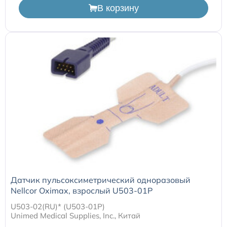
В корзину
Расходные материалы для транскутанного монитора
Sentec
Расходные материалы к аппарату Авента-М
Расходные материалы к аппаратам ИВЛ Hamilton
Расходные материалы к аппаратам ИВЛ Mindray
Расходные материалы к аппаратам ИВЛ Drager
Расходные материалы к аппаратам Comen
Датчик пульсоксиметрический одноразовый
Nellcor Oximax, взрослый U503-01P
Расходные материалы для ИВЛ Puritan Bennett
U503-02(RU)* (U503-01P)
Unimed Medical Supplies, Inc., Китай