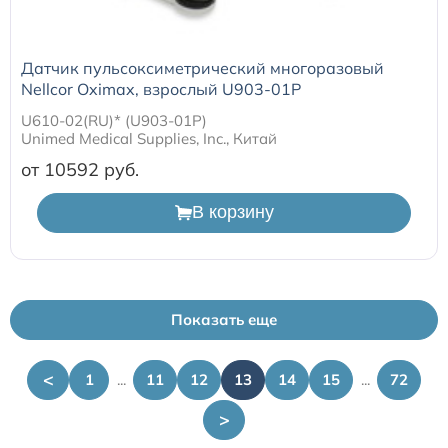
Датчик пульсоксиметрический многоразовый
Nellcor Oximax, взрослый U903-01P
U610-02(RU)* (U903-01P)
Unimed Medical Supplies, Inc., Китай
от 10592
В корзину
Показать еще
<
1
...
11
12
13
14
15
...
72
>