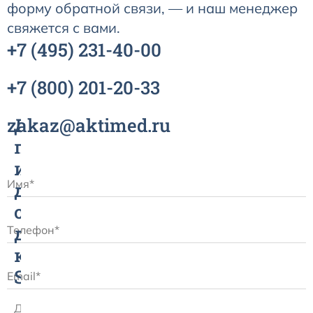
форму обратной связи, — и наш менеджер
свяжется с вами.
+7
(495)
231-40-00
+7
(800)
201-20-33
zakaz@aktimed.ru
Датчик
пульсоксиметрический
и
датчик
сатурации
для
контроля
SpO2
Датчик