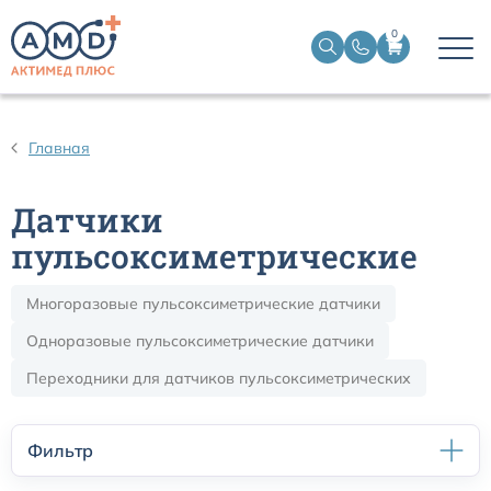
0
Датчики пульсоксиметрические
Главная
Манжеты НИАД
Датчики
Датчики ЭЭГ BIS
пульсоксиметрические
Многоразовые пульсоксиметрические датчики
Кабели пациента ЭКГ
Одноразовые пульсоксиметрические датчики
Датчики температурные медицинские к мониторам
Переходники для датчиков пульсоксиметрических
Кабели для кардиографов
Фильтр
Датчики кислорода для ИВЛ