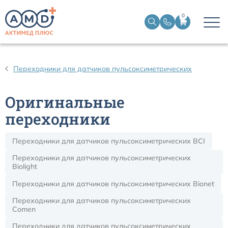
0
Датчики пульсоксиметрические
Переходники для датчиков пульсоксиметрических
Манжеты НИАД
Оригинальные
Датчики ЭЭГ BIS
переходники
Переходники для датчиков пульсоксиметрических BCI
Кабели пациента ЭКГ
Переходники для датчиков пульсоксиметрических
Biolight
Датчики температурные медицинские к мониторам
Переходники для датчиков пульсоксиметрических Bionet
Кабели для кардиографов
Переходники для датчиков пульсоксиметрических
Comen
Датчики кислорода для ИВЛ
Переходники для датчиков пульсоксиметрических