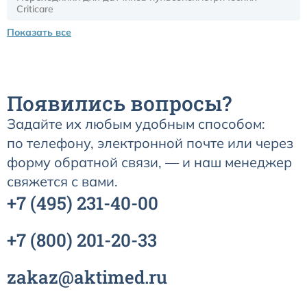
Criticare
Показать все
Датчики потока для аппаратов ИВЛ
Электроды для ЭКГ
Появились вопросы?
Пульсоксиметры
Задайте их любым удобным способом:
по телефону, электронной почте или через
Кабели для инвазивного давления (ИАД)
форму обратной связи, — и наш менеджер
свяжется с вами.
Датчики (трансдьюсеры)
+7
(495)
231-40-00
Подбор по марке оборудования
+7
(800)
201-20-33
Оригинальные расходные материалы GE
zakaz@aktimed.ru
Nihon Kohden расходные материалы