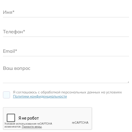
Расходные материалы для транскутанного монитора
Sentec
Расходные материалы к аппарату Авента-М
Расходные материалы к аппаратам ИВЛ Hamilton
Расходные материалы к аппаратам ИВЛ Mindray
Расходные материалы к аппаратам ИВЛ Drager
Я соглашаюсь c обработкой персональных данных на условиях
Политики конфиденциальности
Расходные материалы к аппаратам Comen
Расходные материалы для ИВЛ Puritan Bennett