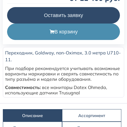
Расходные материалы для транскутанного монитора
Оставить заявку
Sentec
В корзину
Расходные материалы к аппарату Авента-М
Расходные материалы к аппаратам ИВЛ Hamilton
Переходник, Goldway, non-Oximax, 3.0 метра U710-
11.
Расходные материалы к аппаратам ИВЛ Mindray
При подборе рекомендуется учитывать возможные
варианты маркировки и сверять совместимость по
типу разъёма и модели оборудования.
Расходные материалы к аппаратам ИВЛ Drager
Совместимость:
все мониторы Datex Ohmeda,
использующие датчики Trusugnal
Расходные материалы к аппаратам Comen
Расходные материалы для ИВЛ Puritan Bennett
Описание
Ассортимент