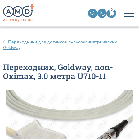
0
Датчики пульсоксиметрические
Переходники для датчиков пульсоксиметрических
Goldway
Манжеты НИАД
Переходник, Goldway, non-
Датчики ЭЭГ BIS
Oximax, 3.0 метра U710-11
Кабели пациента ЭКГ
Датчики температурные медицинские к мониторам
Кабели для кардиографов
Датчики кислорода для ИВЛ