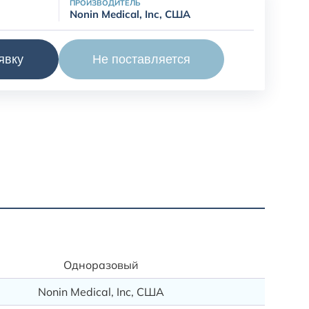
ПРОИЗВОДИТЕЛЬ
Nonin Medical, Inc, США
in 8008J
Не поставляется
явку
полосок FlexiWraps® (1 метр)
Доставк
Доставк
Одноразовый
Данная 
Nonin Medical, Inc, США
Доставк