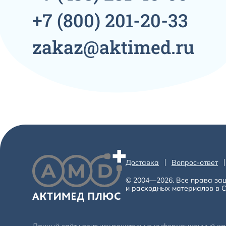
+7
(800)
201-20-33
zakaz@aktimed.ru
Доставка
Вопрос-ответ
© 2004—2026. Все права за
и расходных материалов в С
Данный сайт носит исключительно информационный хара