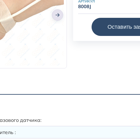
АРТИКУЛ
8008J
Детский гибкий датчик Non
Оставить за
содержит 25 штук клейких 
зового датчика:
тель :