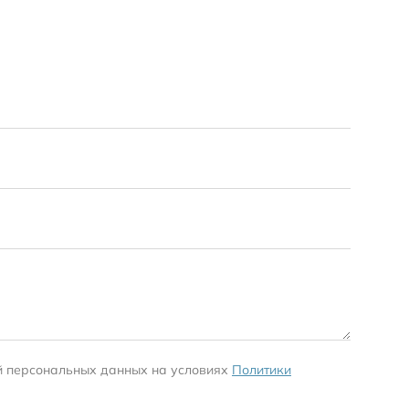
Деловые
Подробн
й персональных данных на условиях
Политики