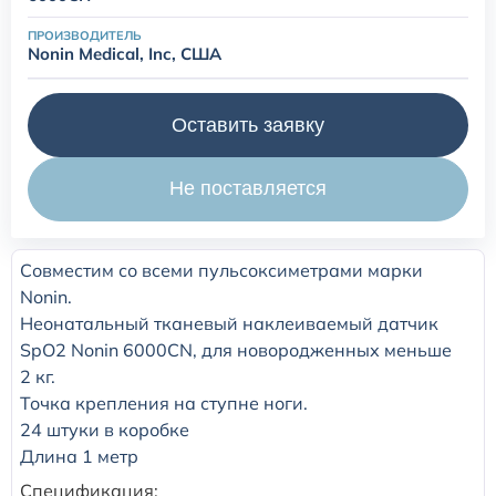
ПРОИЗВОДИТЕЛЬ
Расходные материалы для транскутанного монитора
Nonin Medical, Inc, США
Sentec
Оставить заявку
Расходные материалы к аппарату Авента-М
Не поставляется
Расходные материалы к аппаратам ИВЛ Hamilton
Расходные материалы к аппаратам ИВЛ Mindray
Совместим со всеми пульсоксиметрами марки
Nonin.
Расходные материалы к аппаратам ИВЛ Drager
Неонатальный тканевый наклеиваемый датчик
SpO2 Nonin 6000CN, для новородженных меньше
2 кг.
Расходные материалы к аппаратам Comen
Точка крепления на ступне ноги.
24 штуки в коробке
Расходные материалы для ИВЛ Puritan Bennett
Длина 1 метр
Спецификация: