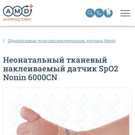
0
Датчики пульсоксиметрические
Одноразовые пульсоксиметрические датчики Nonin
Манжеты НИАД
Неонатальный тканевый
наклеиваемый датчик SpO2
Датчики ЭЭГ BIS
Nonin 6000CN
Кабели пациента ЭКГ
Датчики температурные медицинские к мониторам
Кабели для кардиографов
Датчики кислорода для ИВЛ