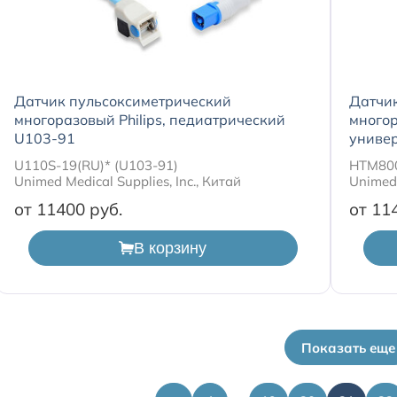
Датчик пульсоксиметрический
Датчи
многоразовый Philips, педиатрический
многор
U103-91
униве
U110S-19(RU)* (U103-91)
HTM80
Unimed Medical Supplies, Inc., Китай
Unimed 
от 11400
от 11
В корзину
Показать еще