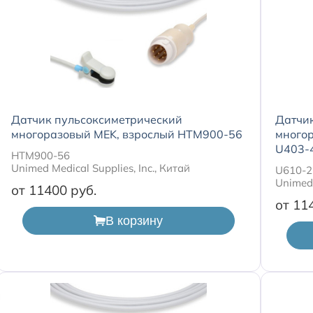
Датчик пульсоксиметрический
Датчи
многоразовый MEK, взрослый HTM900-56
много
U403-
HTM900-56
Unimed Medical Supplies, Inc., Китай
U610-2
Unimed 
от 11400
от 11
В корзину