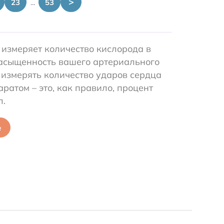
>
23
...
53
 измеряет количество кислорода в
насыщенность вашего артериального
 измерять количество ударов сердца
ратом – это, как правило, процент
л.
е