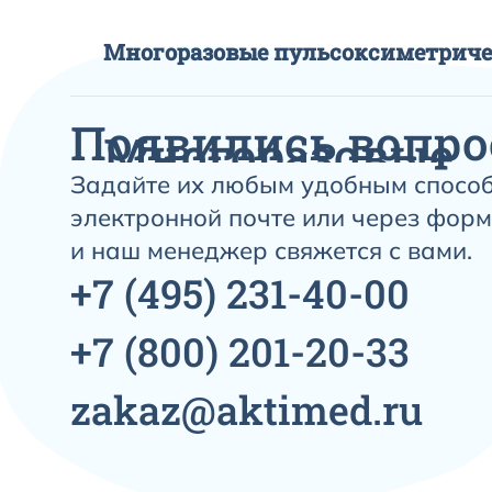
Многоразовые пульсоксиметриче
Появились вопро
Многоразовые
Задайте их любым удобным способ
пульсоксиметр
электронной почте или через форм
датчики
и наш менеджер свяжется с вами.
+7
(495)
231-40-00
+7
(800)
201-20-33
Пульсоксиметр – это электронный прибор, к
в крови организма. Он позволяет быстро и
артериального гемоглобина кислородом. Та
zakaz@aktimed.ru
количество ударов сердца за 5 и за 20 сек
аппаратом – это, как правило, процент на
звуковой сигнал.