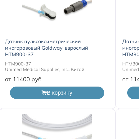
Датчик пульсоксиметрический
Датчи
многоразовый Goldway, взрослый
многор
HTM900-37
HTM30
HTM900-37
HTM30
Unimed Medical Supplies, Inc., Китай
Unimed 
от 11400
от 11
В корзину