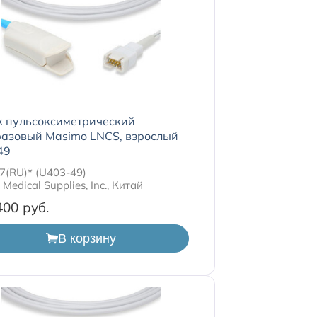
к пульсоксиметрический
разовый Masimo LNCS, взрослый
49
7(RU)* (U403-49)
Medical Supplies, Inc., Китай
400
В корзину