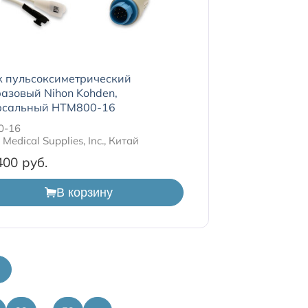
к пульсоксиметрический
азовый Nihon Kohden,
рсальный HTM800-16
0-16
Medical Supplies, Inc., Китай
400
В корзину