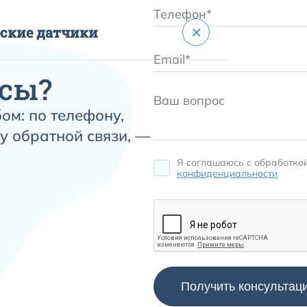
×
ские датчики
сы?
ом: по телефону,
ические
у обратной связи, —
Я соглашаюсь c обработко
конфиденциальности
оторый измеряет количество кислорода
змерить насыщенность вашего
кже прибор позволяет измерять
унд. Данные предоставляемые
сыщенности и подтверждающий