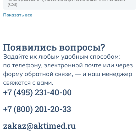
(CSI)
Показать все
Датчики потока для аппаратов ИВЛ
Электроды для ЭКГ
Появились вопросы?
Пульсоксиметры
Задайте их любым удобным способом:
по телефону, электронной почте или через
Кабели для инвазивного давления (ИАД)
форму обратной связи, — и наш менеджер
свяжется с вами.
Датчики (трансдьюсеры)
+7
(495)
231-40-00
Подбор по марке оборудования
+7
(800)
201-20-33
Оригинальные расходные материалы GE
zakaz@aktimed.ru
Nihon Kohden расходные материалы