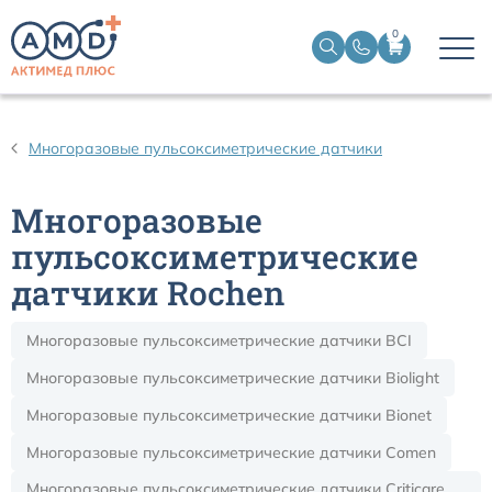
0
Датчики пульсоксиметрические
Многоразовые пульсоксиметрические датчики
Манжеты НИАД
Многоразовые
Датчики ЭЭГ BIS
пульсоксиметрические
датчики Rochen
Кабели пациента ЭКГ
Многоразовые пульсоксиметрические датчики BCI
Датчики температурные медицинские к мониторам
Многоразовые пульсоксиметрические датчики Biolight
Многоразовые пульсоксиметрические датчики Bionet
Кабели для кардиографов
Многоразовые пульсоксиметрические датчики Comen
Датчики кислорода для ИВЛ
Многоразовые пульсоксиметрические датчики Criticare