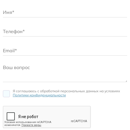
Расходные материалы для транскутанного монитора
Sentec
Расходные материалы к аппарату Авента-М
Расходные материалы к аппаратам ИВЛ Hamilton
Расходные материалы к аппаратам ИВЛ Mindray
Расходные материалы к аппаратам ИВЛ Drager
Я соглашаюсь c обработкой персональных данных на условиях
Политики конфиденциальности
Расходные материалы к аппаратам Comen
Расходные материалы для ИВЛ Puritan Bennett