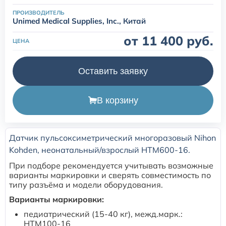
ПРОИЗВОДИТЕЛЬ
Расходные материалы для транскутанного монитора
Unimed Medical Supplies, Inc., Китай
Sentec
от 11 400 руб.
ЦЕНА
Расходные материалы к аппарату Авента-М
Оставить заявку
Расходные материалы к аппаратам ИВЛ Hamilton
В корзину
Расходные материалы к аппаратам ИВЛ Mindray
Датчик пульсоксиметрический многоразовый Nihon
Расходные материалы к аппаратам ИВЛ Drager
Kohden, неонатальный/взрослый HTM600-16.
При подборе рекомендуется учитывать возможные
Расходные материалы к аппаратам Comen
варианты маркировки и сверять совместимость по
типу разъёма и модели оборудования.
Варианты маркировки:
Расходные материалы для ИВЛ Puritan Bennett
педиатрический (15-40 кг), межд.марк.:
HTM100-16