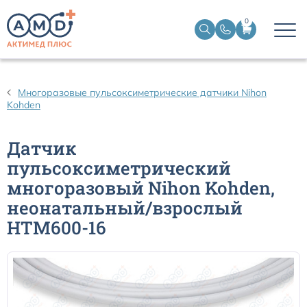
0
Датчики пульсоксиметрические
Многоразовые пульсоксиметрические датчики Nihon
Kohden
Манжеты НИАД
Датчик
Датчики ЭЭГ BIS
пульсоксиметрический
многоразовый Nihon Kohden,
Кабели пациента ЭКГ
неонатальный/взрослый
HTM600-16
Датчики температурные медицинские к мониторам
Кабели для кардиографов
Датчики кислорода для ИВЛ