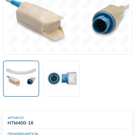
Датчики потока для аппаратов ИВЛ
Электроды для ЭКГ
Пульсоксиметры
Кабели для инвазивного давления (ИАД)
Датчики (трансдьюсеры)
Подбор по марке оборудования
Оригинальные расходные материалы GE
АРТИКУЛ
HTM400-16
Nihon Kohden расходные материалы
ПРОИЗВОДИТЕЛЬ