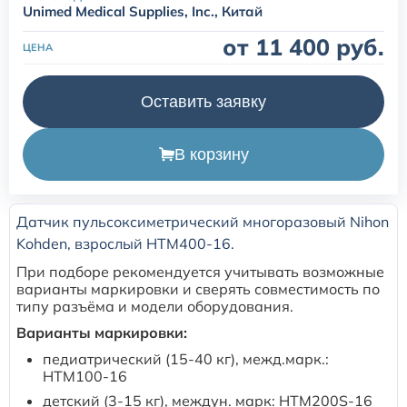
Unimed Medical Supplies, Inc., Китай
Расходные материалы для транскутанного монитора
от 11 400 руб.
ЦЕНА
Sentec
Оставить заявку
Расходные материалы к аппарату Авента-М
В корзину
Расходные материалы к аппаратам ИВЛ Hamilton
Расходные материалы к аппаратам ИВЛ Mindray
Датчик пульсоксиметрический многоразовый Nihon
Kohden, взрослый HTM400-16.
Расходные материалы к аппаратам ИВЛ Drager
При подборе рекомендуется учитывать возможные
варианты маркировки и сверять совместимость по
типу разъёма и модели оборудования.
Расходные материалы к аппаратам Comen
Варианты маркировки:
педиатрический (15-40 кг), межд.марк.:
Расходные материалы для ИВЛ Puritan Bennett
HTM100-16
детский (3-15 кг), междун. марк: HTM200S-16