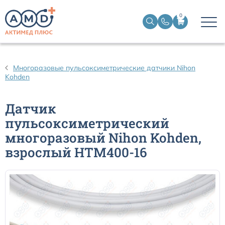
0
Датчики пульсоксиметрические
Многоразовые пульсоксиметрические датчики Nihon
Kohden
Манжеты НИАД
Датчик
Датчики ЭЭГ BIS
пульсоксиметрический
многоразовый Nihon Kohden,
Кабели пациента ЭКГ
взрослый HTM400-16
Датчики температурные медицинские к мониторам
Кабели для кардиографов
Датчики кислорода для ИВЛ