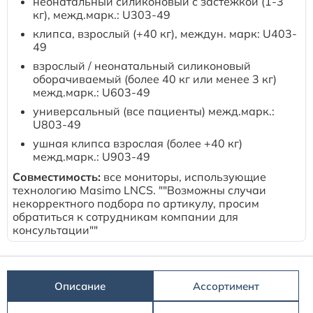
неонатальный силиконовый с застежкой (1-3
Расходные материалы к аппаратам Philips
кг), межд.марк.: U303-49
клипса, взрослый (+40 кг), междун. марк: U403-
49
взрослый / неонатальный силиконовый
оборачиваемый (более 40 кг или менее 3 кг)
межд.марк.: U603-49
универсальный (все пациенты) межд.марк.:
U803-49
ушная клипса взрослая (более +40 кг)
межд.марк.: U903-49
Совместимость:
все мониторы, использующие
технологию Masimo LNCS. ""Возможны случаи
некорректного подбора по артикулу, просим
обратиться к сотрудникам компании для
консультации""
Описание
Ассортимент