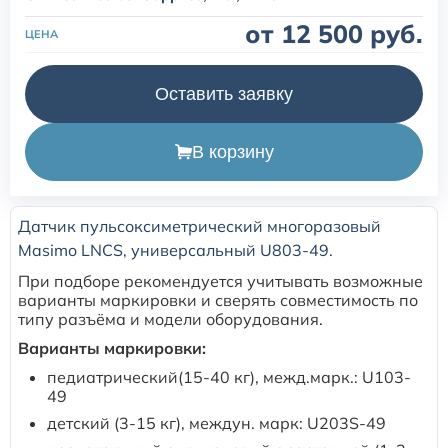
от 12 500 руб.
ЦЕНА
Расходные материалы для транскутанного монитора
Sentec
Оставить заявку
Расходные материалы к аппарату Авента-М
В корзину
Расходные материалы к аппаратам ИВЛ Hamilton
Датчик пульсоксиметрический многоразовый
Расходные материалы к аппаратам ИВЛ Mindray
Masimo LNCS, универсальный U803-49.
При подборе рекомендуется учитывать возможные
Расходные материалы к аппаратам ИВЛ Drager
варианты маркировки и сверять совместимость по
типу разъёма и модели оборудования.
Расходные материалы к аппаратам Comen
Варианты маркировки:
педиатрический(15-40 кг), межд.марк.: U103-
49
Расходные материалы для ИВЛ Puritan Bennett
детский (3-15 кг), междун. марк: U203S-49