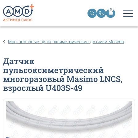
0
Датчики пульсоксиметрические
Многоразовые пульсоксиметрические датчики Masimo
Манжеты НИАД
Датчик
пульсоксиметрический
Датчики ЭЭГ BIS
многоразовый Masimo LNCS,
взрослый U403S-49
Кабели пациента ЭКГ
Датчики температурные медицинские к мониторам
Кабели для кардиографов
Датчики кислорода для ИВЛ