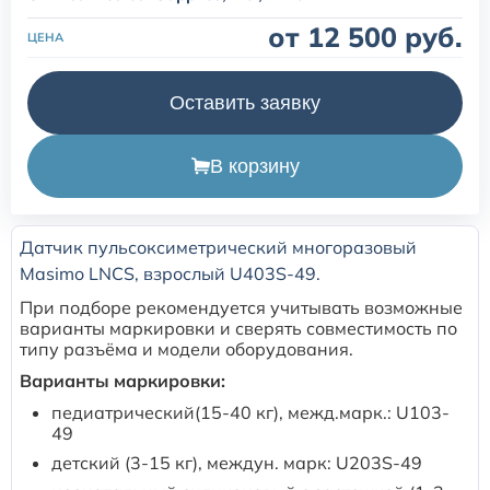
от 12 500 руб.
ЦЕНА
Расходные материалы для транскутанного монитора
Sentec
Оставить заявку
Расходные материалы к аппарату Авента-М
В корзину
Расходные материалы к аппаратам ИВЛ Hamilton
Датчик пульсоксиметрический многоразовый
Расходные материалы к аппаратам ИВЛ Mindray
Masimo LNCS, взрослый U403S-49.
При подборе рекомендуется учитывать возможные
Расходные материалы к аппаратам ИВЛ Drager
варианты маркировки и сверять совместимость по
типу разъёма и модели оборудования.
Расходные материалы к аппаратам Comen
Варианты маркировки:
педиатрический(15-40 кг), межд.марк.: U103-
49
Расходные материалы для ИВЛ Puritan Bennett
детский (3-15 кг), междун. марк: U203S-49