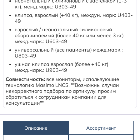
неонатальный силиконовый с застежкой (1-3
Расходные материалы к аппаратам Philips
кг), межд.марк.: U303-49
клипса, взрослый (+40 кг), междун. марк: U403-
49
взрослый / неонатальный силиконовый
оборачиваемый (более 40 кг или менее 3 кг)
межд.марк.: U603-49
универсальный (все пациенты) межд.марк.:
U803-49
ушная клипса взрослая (более +40 кг)
межд.марк.: U903-49
Совместимость:
все мониторы, использующие
технологию Masimo LNCS. ""Возможны случаи
некорректного подбора по артикулу, просим
обратиться к сотрудникам компании для
консультации""
Описание
Ассортимент