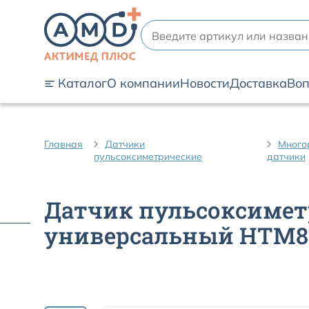
Каталог
О компании
Новости
Доставка
Воп
Главная
Датчики
Много
пульсоксиметрические
датчики
Датчик пульсоксиметри
универсальный HTM8