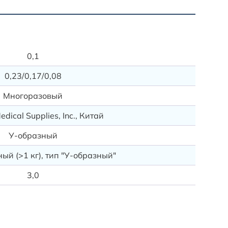
Ассорт
Criticare
0,1
934-
10
0,23/0,17/0,08
1563-1
Многоразовый
Envitec:
F-3832-
dical Supplies, Inc., Китай
RM-3832
У-образный
Y-2287-
ый (>1 кг), тип "У-образный"
3,0