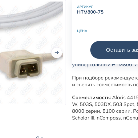
АРТИКУЛ
HTM800-75
ЦЕНА
Оставить за
Датчик пульсоксиметрическ
универсальный HTM800-7
При подборе рекомендует
и сверять совместимость п
Совместимость:
Alaris 4415
W, 503S, 503DX, 503 Spot,
8000 серии, 8100 серии, Poet
Scholar III, nCompass, nGenu