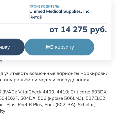
ПРОИЗВОДИТЕЛЬ
Unimed Medical Supplies, Inc.,
Китай
от 14 275 руб.
В корзину
явку
ий многоразовый Criticare (CSI),
5.
ся учитывать возможные варианты маркировки
о типу разъёма и модели оборудования.
 (IVAC): VitalCheck 4400, 4410; Criticare: 503DX-
 504DX/P, 504DX, 506 (кроме 506LN3), 507ELC2,
 Plus, Poet R Plus, Poet (602-3A), Scholar,
ity