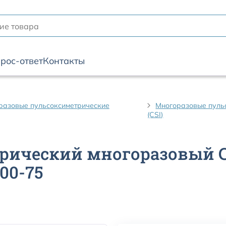
рос-ответ
Контакты
разовые пульсоксиметрические
Многоразовые пульс
(CSI)
ческий многоразовый Crit
00-75