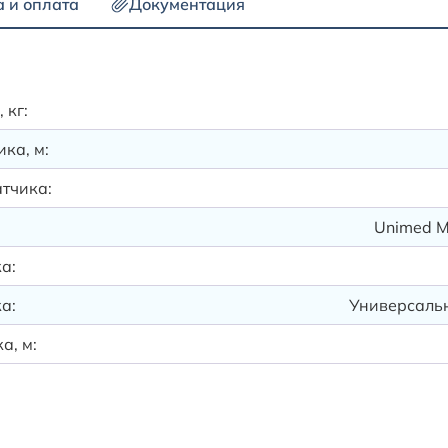
а и оплата
Документация
 кг:
ка, м:
тчика:
Unimed Me
а:
а:
Универсальн
а, м: