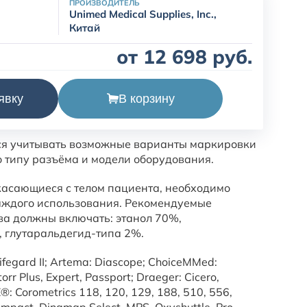
ПРОИЗВОДИТЕЛЬ
Unimed Medical Supplies, Inc.,
Китай
от 12 698 руб.
В корзину
явку
кий многоразовый, взрослый Nonin HTM400-08.
ся учитывать возможные варианты маркировки
о типу разъёма и модели оборудования.
икасающиеся с телом пациента, необходимо
аждого использования. Рекомендуемые
а должны включать: этанол 70%,
 глутаральдегид-типа 2%.
ifegard II; Artema: Diascope; ChoiceMMed:
r Plus, Expert, Passport; Draeger: Cicero,
®: Corometrics 118, 120, 129, 188, 510, 556,