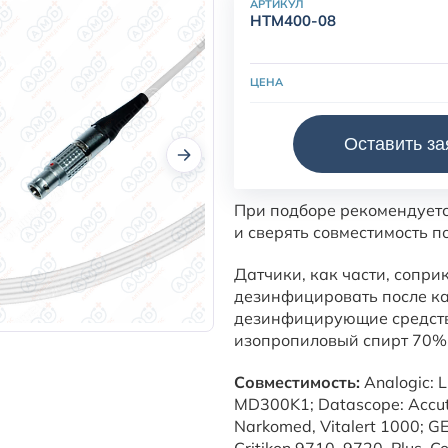
АРТИКУЛ
HTM400-08
ЦЕНА
Оставить за
Датчик пульсоксиметричес
При подборе рекомендует
и сверять совместимость п
Датчики, как части, сопр
дезинфицировать после к
дезинфицирующие средств
изопропиловый спирт 70%,
Совместимость:
Analogic: L
MD300K1; Datascope: Accutor
Narkomed, Vitalert 1000; GE