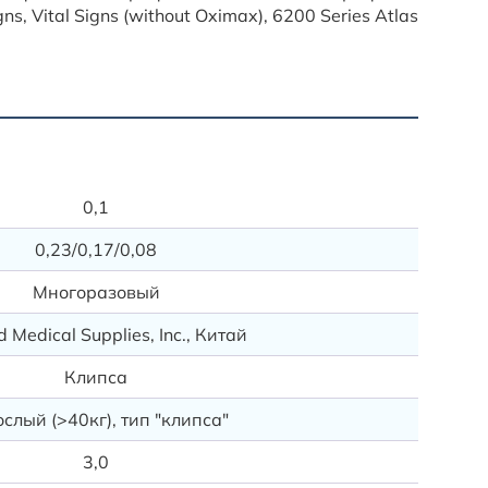
igns, Vital Signs (without Oximax), 6200 Series Atlas
Доставк
Доставк
0,1
Данная 
0,23/0,17/0,08
Доставк
Деловые
Многоразовый
Подробн
 Medical Supplies, Inc., Китай
Клипса
слый (>40кг), тип "клипса"
3,0