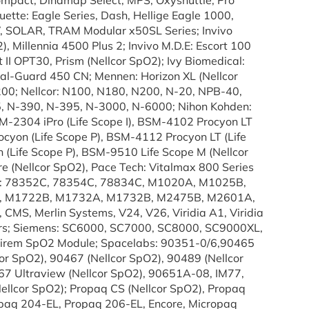
Compact, Dinamap Select, MPS, Oxyshuttle, Pro
ette: Eagle Series, Dash, Hellige Eagle 1000,
 SOLAR, TRAM Modular x50SL Series; Invivo
, Millennia 4500 Plus 2; Invivo M.D.E: Escort 100
II OPT30, Prism (Nellcor SpO2); Ivy Biomedical:
al-Guard 450 CN; Mennen: Horizon XL (Nellcor
00; Nellcor: N100, N180, N200, N-20, NPB-40,
 N-390, N-395, N-3000, N-6000; Nihon Kohden:
-2304 iPro (Life Scope I), BSM-4102 Procyon LT
ocyon (Life Scope P), BSM-4112 Procyon LT (Life
(Life Scope P), BSM-9510 Life Scope M (Nellcor
 (Nellcor SpO2), Pace Tech: Vitalmax 800 Series
lips: 78352C, 78354C, 78834C, M1020A, M1025B,
 M1722B, M1732A, M1732B, M2475B, M2601A,
S, Merlin Systems, V24, V26, Viridia A1, Viridia
thers; Siemens: SC6000, SC7000, SC8000, SC9000XL,
, Sirem SpO2 Module; Spacelabs: 90351-0/6,90465
cor SpO2), 90467 (Nellcor SpO2), 90489 (Nellcor
67 Ultraview (Nellcor SpO2), 90651A-08, IM77,
Nellcor SpO2); Propaq CS (Nellcor SpO2), Propaq
paq 204-EL, Propaq 206-EL, Encore, Micropaq