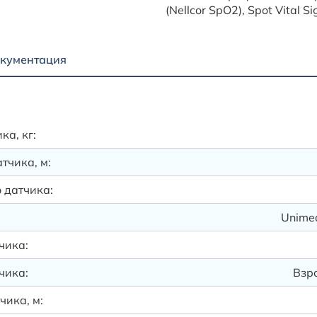
(Nellcor SpO2), Spot Vital S
кументация
ка, кг:
тчика, м:
 датчика:
Unimed
чика:
чика:
Взро
чика, м: