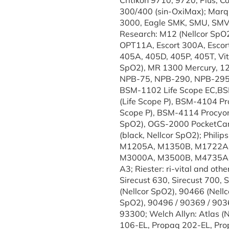
Critikon 9710, 9720, Plus, 
300/400 (sin-OxiMax); Marqu
3000, Eagle SMK, SMU, SMV,
Research: M12 (Nellcor SpO2)
OPT11A, Escort 300A, Escort 
405A, 405D, 405P, 405T, Vit
SpO2), MR 1300 Mercury, 12
NPB-75, NPB-290, NPB-295,
BSM-1102 Life Scope EC,BSM
(Life Scope P), BSM-4104 Pr
Scope P), BSM-4114 Procyon 
SpO2), OGS-2000 PocketCare
(black, Nellcor SpO2); Phi
M1205A, M1350B, M1722A,
M3000A, M3500B, M4735A, CM
A3; Riester: ri-vital and o
Sirecust 630, Sirecust 700
(Nellcor SpO2), 90466 (Nell
SpO2), 90496 / 90369 / 903
93300; Welch Allyn: Atlas (
106-EL, Propaq 202-EL, Pro