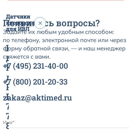
Датчики
Появились вопросы?
×
кислорода
для ИВЛ
Задайте их любым удобным способом:
по телефону, электронной почте или через
Кислородные
форму обратной связи, — и наш менеджер
датчики.
свяжется с вами.
+7
(495)
231-40-00
Кислородные
датчики
+7
(800)
201-20-33
Puritan
Benett
zakaz@aktimed.ru
740,
760,
840.