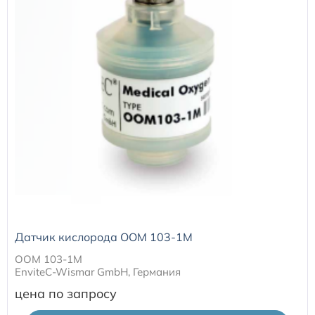
Датчики потока для аппаратов ИВЛ
Электроды для ЭКГ
Пульсоксиметры
Кабели для инвазивного давления (ИАД)
Датчики (трансдьюсеры)
Подбор по марке оборудования
Датчик кислорода ООМ 103-1M
ООМ 103-1M
Оригинальные расходные материалы GE
EnviteC-Wismar GmbH, Германия
цена по запросу
Nihon Kohden расходные материалы