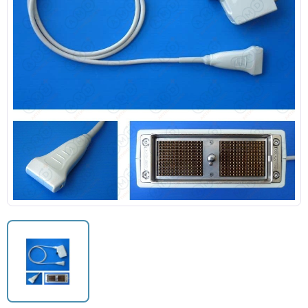
Датчики потока для аппаратов ИВЛ
Электроды для ЭКГ
Пульсоксиметры
Кабели для инвазивного давления (ИАД)
Датчики (трансдьюсеры)
Подбор по марке оборудования
Оригинальные расходные материалы GE
Nihon Kohden расходные материалы