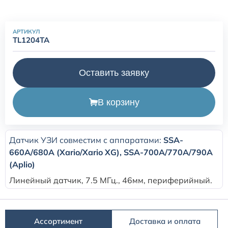
Расходные материалы для транскутанного монитора
АРТИКУЛ
Sentec
TL1204TA
Расходные материалы к аппарату Авента-М
Оставить заявку
Расходные материалы к аппаратам ИВЛ Hamilton
В корзину
Расходные материалы к аппаратам ИВЛ Mindray
Датчик УЗИ совместим с аппаратами:
SSA-
Расходные материалы к аппаратам ИВЛ Drager
660A/680A (Xario/Xario XG), SSA-700A/770A/790A
(Aplio)​
Расходные материалы к аппаратам Comen
Линейный датчик, 7.5 МГц., 46мм, периферийный.
Расходные материалы для ИВЛ Puritan Bennett
Ассортимент
Доставка и оплата