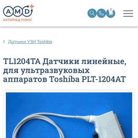
0
Датчики пульсоксиметрические
Датчики УЗИ Toshiba
Манжеты НИАД
TL1204TA Датчики линейные,
для ультразвуковых
Датчики ЭЭГ BIS
аппаратов Toshiba PLT-1204AT
Кабели пациента ЭКГ
Датчики температурные медицинские к мониторам
Кабели для кардиографов
Датчики кислорода для ИВЛ