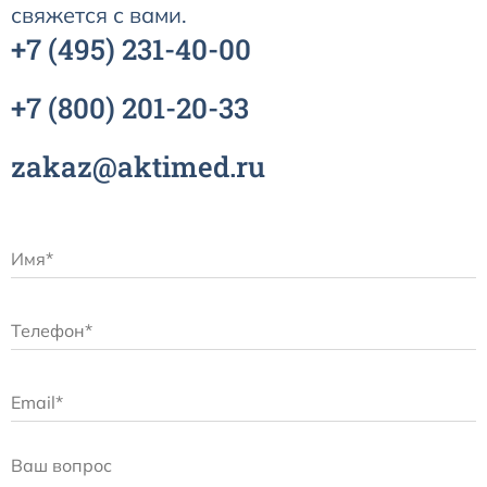
свяжется с вами.
+7
(495)
231-40-00
Датчики потока для аппаратов ИВЛ
+7
(800)
201-20-33
Электроды для ЭКГ
zakaz@aktimed.ru
Пульсоксиметры
Кабели для инвазивного давления (ИАД)
Датчики (трансдьюсеры)
Подбор по марке оборудования
Оригинальные расходные материалы GE
Nihon Kohden расходные материалы