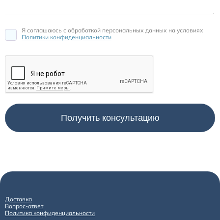
Расходные материалы для транскутанного монитора
Я соглашаюсь c обработкой персональных данных на условиях
Sentec
Политики конфиденциальности
Расходные материалы к аппарату Авента-М
Расходные материалы к аппаратам ИВЛ Hamilton
Расходные материалы к аппаратам ИВЛ Mindray
Расходные материалы к аппаратам ИВЛ Drager
Расходные материалы к аппаратам Comen
Расходные материалы для ИВЛ Puritan Bennett
Доставка
Вопрос-ответ
Политика конфиденциальности