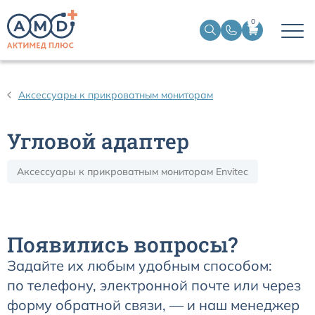
0
Датчики пульсоксиметрические
Аксессуары к прикроватным мониторам
Манжеты НИАД
Угловой адаптер
Датчики ЭЭГ BIS
Аксессуары к прикроватным мониторам Envitec
Кабели пациента ЭКГ
Датчики температурные медицинские к мониторам
Появились вопросы?
Задайте их любым удобным способом:
Кабели для кардиографов
по телефону, электронной почте или через
форму обратной связи, — и наш менеджер
Датчики кислорода для ИВЛ