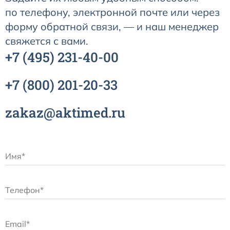
по телефону, электронной почте или через
форму обратной связи, — и наш менеджер
Датчики потока для аппаратов ИВЛ
свяжется с вами.
+7
(495)
231-40-00
Электроды для ЭКГ
+7
(800)
201-20-33
Пульсоксиметры
zakaz@aktimed.ru
Кабели для инвазивного давления (ИАД)
Датчики (трансдьюсеры)
Подбор по марке оборудования
Оригинальные расходные материалы GE
Nihon Kohden расходные материалы