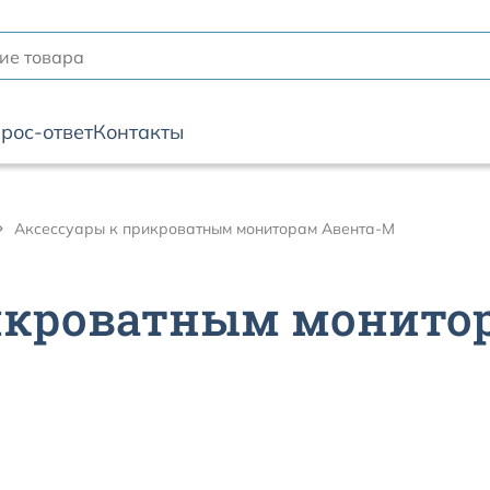
рос-ответ
Контакты
Аксессуары к прикроватным мониторам Авента-М
икроватным монито